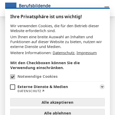
Zum Inhalt springen
Ihre Privatsphäre ist uns wichtig!
Wir verwenden Cookies, die für den Betrieb dieser
Website erforderlich sind.
Feierliche Verabschiedung der
Um Ihnen eine breite Auswahl an Inhalten und
Kaufleute für Versicherungen
Funktionen auf dieser Website zu bieten, nutzen wir
externe Dienste und Medien.
und Finanzanlagen
Weitere Informationen:
Datenschutz
,
Impressum
Mit den Checkboxen können Sie die
04.07.2026
Verwendung einschränken.
Notwendige Cookies
Externe Dienste & Medien
Aufklap
DATENSCHUTZ
Alle akzeptieren
Alle ablehnen