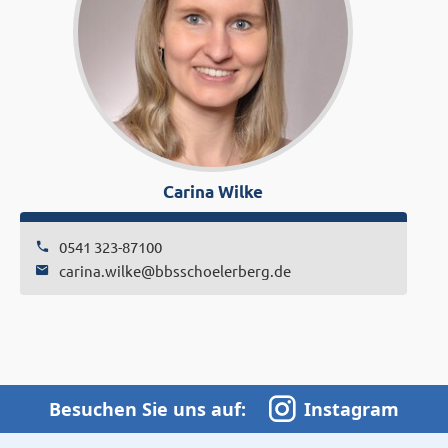
Carina Wilke
0541 323-87100
c
a
r
i
n
a
.
w
i
l
k
e
@
b
b
s
s
c
h
o
e
l
e
r
b
e
r
g
.
d
e
Besuchen Sie uns auf:
Instagram