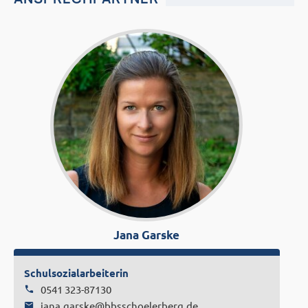
Jana Garske
Schulsozialarbeiterin
0541 323-87130
j
a
n
a
.
g
a
r
s
k
e
@
b
b
s
s
c
h
o
e
l
e
r
b
e
r
g
.
d
e