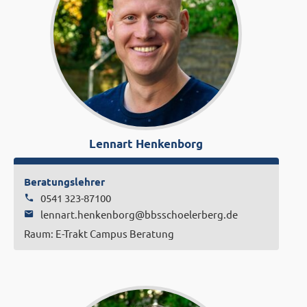
Lennart Henkenborg
Beratungslehrer
0541 323-87100
l
e
n
n
a
r
t
.
h
e
n
k
e
n
b
o
r
g
@
b
b
s
s
c
h
o
e
l
e
r
b
e
r
g
.
d
e
Raum: E-Trakt Campus Beratung