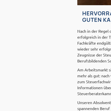
HERVORRA
GUTEN KA
Nach in der Regel d
erfolgreich in der
Fachkräfte endgült
wieder sehr erfol
Zeugnisse der Ste
Berufsbildenden S
Am Arbeitsmarkt si
mehr als gut: nach
zum Steuerfachwirt
Informationen über
Steuerberaterkam
Unseren Absolvent
spannenden Beruf u