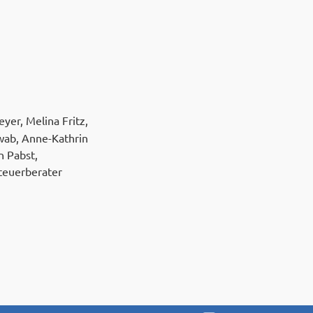
yer, Melina Fritz,
wab, Anne-Kathrin
n Pabst,
teuerberater