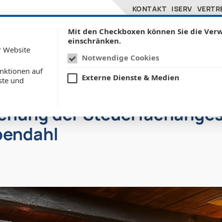
KONTAKT
ISERV
VERTR
Untermenü anzeigen für Sc
U
SCHULE
BILDUNGSANGEBOTE
Mit den Checkboxen können Sie die Ve
einschränken.
r Website
Notwendige Cookies
nktionen auf
Externe Dienste & Medien
ste und
chung der Steuerfachanges
pendahl