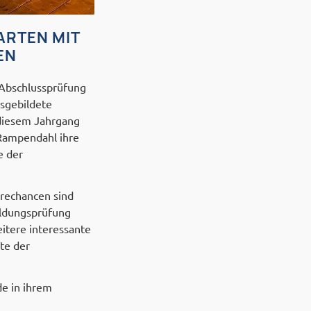
ARTEN MIT
EN
e Abschlussprüfung
usgebildete
 diesem Jahrgang
 Rampendahl ihre
e der
erechancen sind
ildungsprüfung
itere interessante
te der
e in ihrem