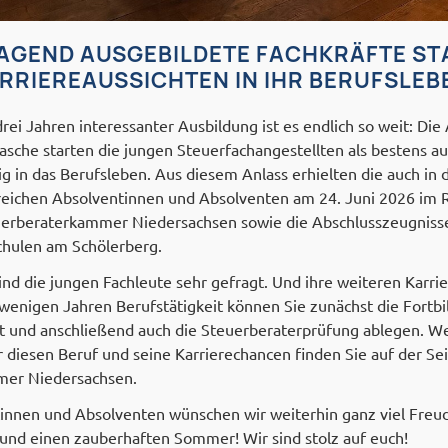
GEND AUSGEBILDETE FACHKRÄFTE ST
RRIEREAUSSICHTEN IN IHR BERUFSLEB
rei Jahren interessanter Ausbildung ist es endlich so weit: Di
 Tasche starten die jungen Steuerfachangestellten als bestens a
ig in das Berufsleben. Aus diesem Anlass erhielten die auch in
greichen Absolventinnen und Absolventen am 24. Juni 2026 im
uerberaterkammer Niedersachsen sowie die Abschlusszeugniss
chulen am Schölerberg.
nd die jungen Fachleute sehr gefragt. Und ihre weiteren Karri
 wenigen Jahren Berufstätigkeit können Sie zunächst die Fortb
 und anschließend auch die Steuerberaterprüfung ablegen. We
 diesen Beruf und seine Karrierechancen finden Sie auf der Sei
mer Niedersachsen.
innen und Absolventen wünschen wir weiterhin ganz viel Freud
nd einen zauberhaften Sommer! Wir sind stolz auf euch!