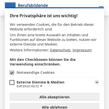
Zum Inhalt springen
Ihre Privatsphäre ist uns wichtig!
Wir verwenden Cookies, die für den Betrieb dieser
Website erforderlich sind.
Erfolgreiche Premiere des Tags
Um Ihnen eine breite Auswahl an Inhalten und
der offenen Tür
Funktionen auf dieser Website zu bieten, nutzen wir
externe Dienste und Medien.
Weitere Informationen:
Datenschutz
,
Impressum
22.12.2025
Mit den Checkboxen können Sie die
Verwendung einschränken.
Notwendige Cookies
Externe Dienste & Medien
Aufklap
DATENSCHUTZ
Alle akzeptieren
Alle ablehnen