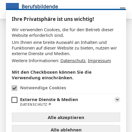
Zum Inhalt springen
Ihre Privatsphäre ist uns wichtig!
Wir verwenden Cookies, die für den Betrieb dieser
Website erforderlich sind.
Ein vielseitiger Projekttag der
Um Ihnen eine breite Auswahl an Inhalten und
Umwelt-AG
Funktionen auf dieser Website zu bieten, nutzen wir
externe Dienste und Medien.
Weitere Informationen:
Datenschutz
,
Impressum
09.12.2025
Mit den Checkboxen können Sie die
Verwendung einschränken.
Notwendige Cookies
Externe Dienste & Medien
Aufklap
DATENSCHUTZ
Alle akzeptieren
Alle ablehnen